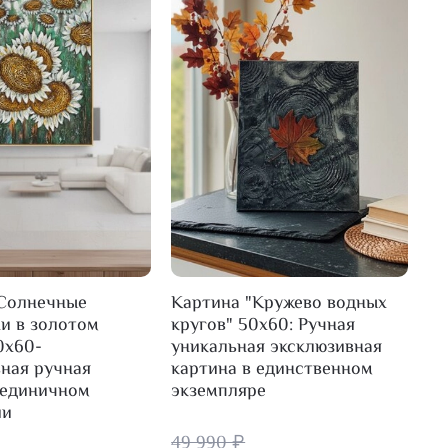
"Солнечные
Картина "Кружево водных
Ка
и в золотом
кругов" 50х60: Ручная
50
0х60-
уникальная эксклюзивная
эк
ная ручная
картина в единственном
ка
 единичном
экземпляре
ис
ии
49 990 ₽
49