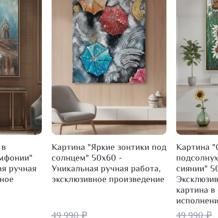
 в
Картина "Яркие зонтики под
Картина 
имфонии"
солнцем" 50х60 -
подсолнух
ая ручная
Уникальная ручная работа,
сиянии" 5
вное
эксклюзивное произведение
Эксклюзив
картина в
исполнен
49 990 ₽
49 990 ₽