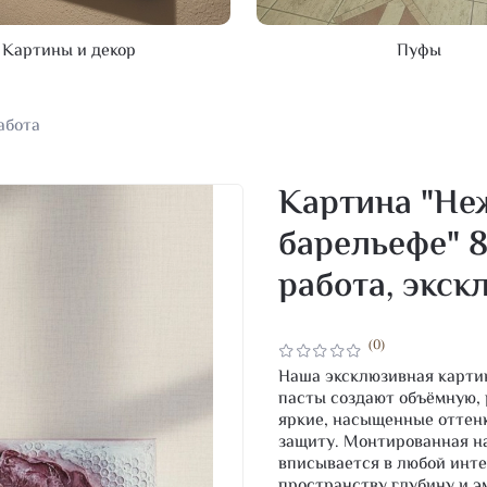
Картины и декор
Пуфы
абота
Картина "Не
барельефе" 8
работа, экс
(0)
Наша эксклюзивная картин
пасты создают объёмную,
яркие, насыщенные оттен
защиту. Монтированная на
вписывается в любой инте
пространству глубину и 