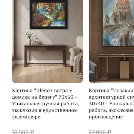
Картина "Шепот ветра у
Картина "Исаакий
домика на берегу" 70х50 -
архитектурной с
Уникальная ручная работа,
30х40 - Уникальн
эксклюзив в единственном
работа, эксклюзи
экземпляре
произведение
37 500 ₽
27 000 ₽