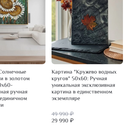
"Солнечные
Картина "Кружево водных
Ка
и в золотом
кругов" 50х60: Ручная
50
0х60-
уникальная эксклюзивная
эк
ная ручная
картина в единственном
ка
 единичном
экземпляре
ис
ии
49 990 ₽
49
29 990 ₽
29