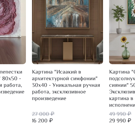
лепестки
Картина "Исаакий в
Картина 
 80х50 -
архитектурной симфонии"
подсолнух
я работа,
30х40 - Уникальная ручная
сиянии" 5
изведение
работа, эксклюзивное
Эксклюзив
произведение
картина в
исполнен
27 000 ₽
49 990 ₽
16 200 ₽
29 990 ₽