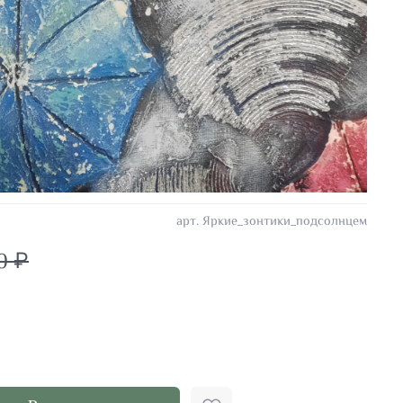
арт.
Яркие_зонтики_подсолнцем
0 ₽