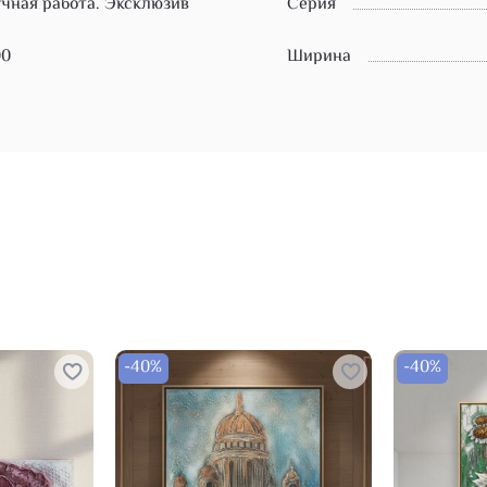
чная работа. Эксклюзив
Серия
00
Ширина
-40%
-40%