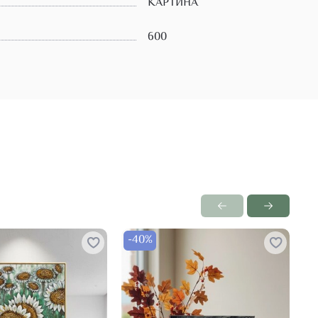
КАРТИНА
600
-40%
-