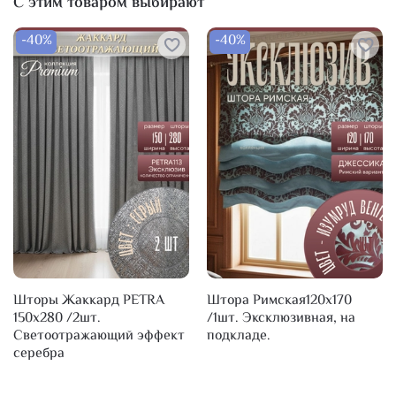
С этим товаром выбирают
-40%
-40%
Шторы Жаккард PETRA
Штора Римская120х170
150х280 /2шт.
/1шт. Эксклюзивная, на
Светоотражающий эффект
подкладе.
серебра