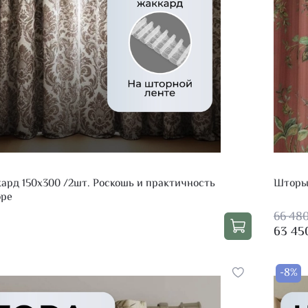
рд 150х300 /2шт. Роскошь и практичность
Шторы 
оре
66 48
63 45
-8%