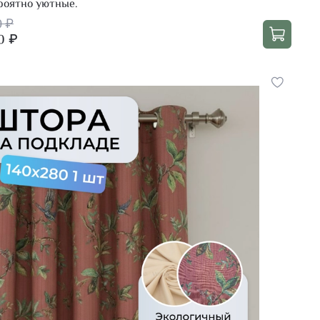
роятно уютные.
0 ₽
0 ₽