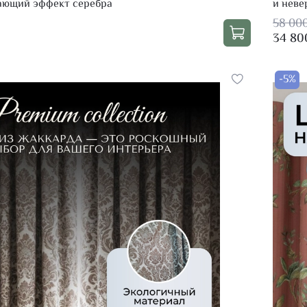
ающий эффект серебра
и неве
58 00
34 80
-5%