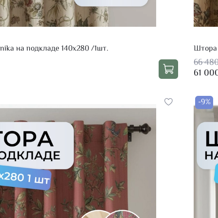
nika на подкладе 140х280 /1шт.
Штора 
66 48
61 00
-9%